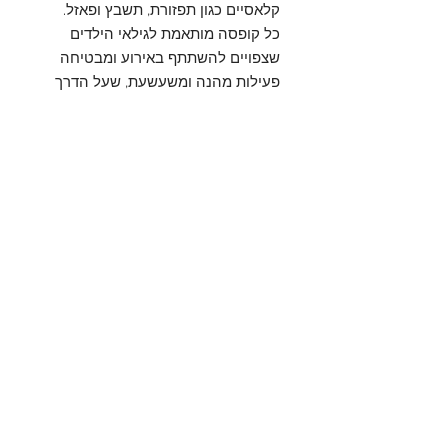
קלאסיים כגון תפזורת, תשבץ ופאזל.
כל קופסה מותאמת לגילאי הילדים
שצפויים להשתתף באירוע ומבטיחה
פעילות מהנה ומשעשעת, שעל הדרך
מעודדת חשיבה יצירתית ושיתוף
פעולה.
מידע על המוצר
קופסת הבריחה לילדים מציעה חוויה
יתרונות הקופסא
מרתקת ומלאת אתגר, עם משחקים
מוכרים כמו תפזורת, תשבץ ופאזל
.
משחקים מוכרים ואהובים
: הילדים ייהנו
הקופסה מותאמת לגילאי הילדים
איך זה עובד
מפיצוח חידות ומשחקים קלאסיים, בתוך
ומבטיחה שילוב מושלם של הנאה, חשיבה
עולם שלם של הרפתקאות ואתגרים.
יצירתית ועבודת צוות
בחירת נושא
: בחרו נושא אהוב על
עידוד חשיבה יצירתית
: כל חידה ומשחק
הילדים (כגון עולם החיות, גיבורי על, מסע
בקופסה מתוכננים כך שיאתגרו את
בחלל) והקופסא תתוכנן ותיבנה בהתאם.
החשיבה ויעודדו מציאת פתרון בדרך
משחקים מותאמים
: באמצעות שאלון
תנאי שימוש
מהנה.
קצר שיישלח אליכם, אקבל מכם מידע על